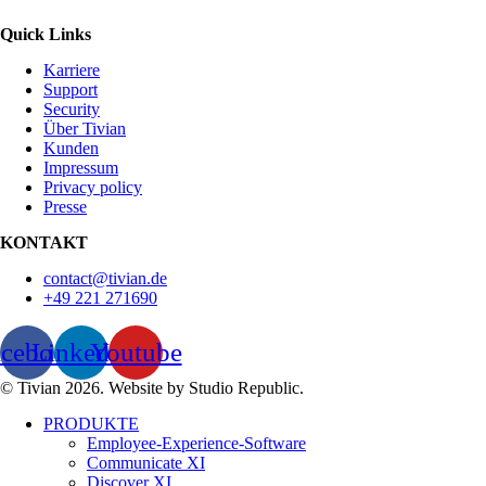
Quick Links
Karriere
Support
Security
Über Tivian
Kunden
Impressum
Privacy policy
Presse
KONTAKT
contact@tivian.de
+49 221 271690
acebook
Linkedin
Youtube
© Tivian 2026. Website by Studio Republic.
PRODUKTE
Employee-Experience-Software
Communicate XI
Discover XI